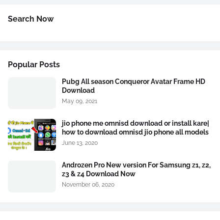
Search Now
Popular Posts
Pubg All season Conqueror Avatar Frame HD
Download
May 09, 2021
jio phone me omnisd download or install kare|
how to download omnisd jio phone all models
June 13, 2020
Androzen Pro New version For Samsung z1, z2,
z3 & z4 Download Now
November 06, 2020