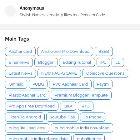
Anonymous
Stylish Names sensitivity likes tool Redeem Code ...
Main Tags
Aadhar card
Andro-zen Pro Download
BSEB
Biharnews
Blogger
Editing Tutorial
IPL
LL
Latest News
NEW FAU-G GAME
Objective Questions
Omnisd
PUBG
PVC Aadhaar Card
Paytm
Plastic Aadhar Card
Premium Blogger Template
Pro App Free Download
Q&A
RTO
Tizen To Android
Youtube Tips
jio Phone
pubg lite i pad view
pubg mobile india download
pubg mobile india release date
pubglitetrick