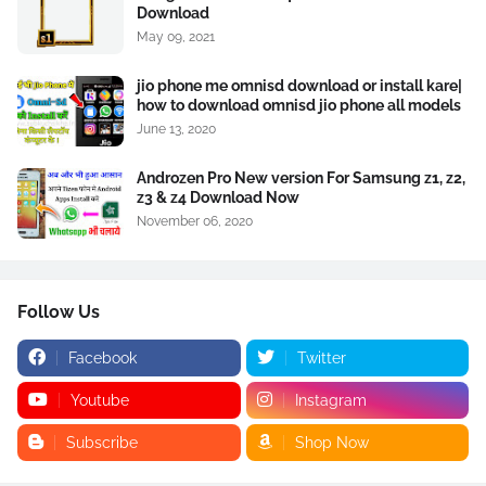
Download
May 09, 2021
jio phone me omnisd download or install kare|
how to download omnisd jio phone all models
June 13, 2020
Androzen Pro New version For Samsung z1, z2,
z3 & z4 Download Now
November 06, 2020
Follow Us
Facebook
Twitter
Youtube
Instagram
Subscribe
Shop Now