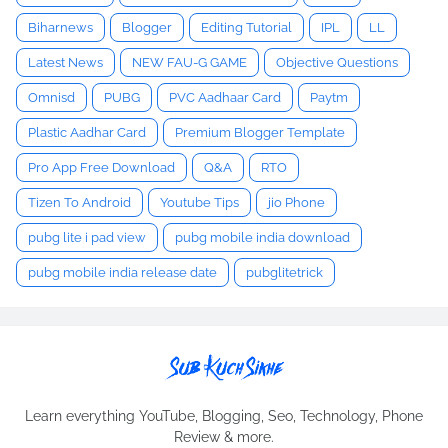
Biharnews
Blogger
Editing Tutorial
IPL
LL
Latest News
NEW FAU-G GAME
Objective Questions
Omnisd
PUBG
PVC Aadhaar Card
Paytm
Plastic Aadhar Card
Premium Blogger Template
Pro App Free Download
Q&A
RTO
Tizen To Android
Youtube Tips
jio Phone
pubg lite i pad view
pubg mobile india download
pubg mobile india release date
pubglitetrick
Learn everything YouTube, Blogging, Seo, Technology, Phone
Review & more.