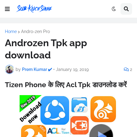
Home
Andro-zen Pro
Androzen Tpk app
download
by
Prem Kumar ✔️
•
January 19, 2019
2
Tizen Phone के लिए Acl Tpk डाउनलोड करें